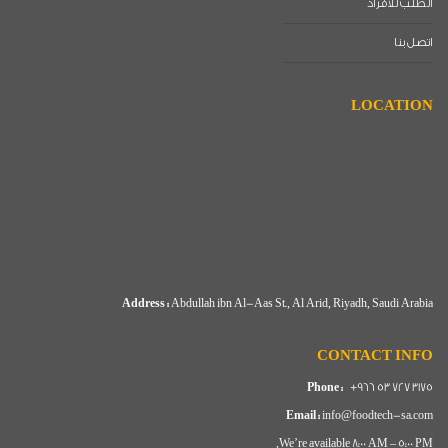
الطلب للأفراد
اتصل بنا
LOCATION
Address :
Abdullah ibn Al-Aas St., Al Arid, Riyadh, Saudi Arabia
CONTACT INFO
Phone :
+966 53 727 3175
Email :
info@foodtech-sa.com
We’re available 8:00 AM – 5:00 PM,