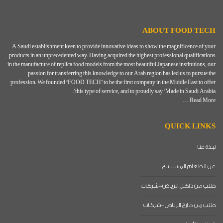
ABOUT FOOD TECH
A Saudi establishment keen to provide innovative ideas to show the magnificence of your
products in an unprecedented way. Having acquired the highest professional qualifications
in the manufacture of replica food models from the most beautiful Japanese institutions, our
passion for transferring this knowledge to our Arab region has led us to pursue the
profession. We founded “FOOD TECH” to be the first company in the Middle East to offer
this type of service, and to proudly say “Made in Saudi Arabia”.
Read More …
QUICK LINKS
نبذة عنا
عن الطعام المستنسخ
طلب من داخل الرياض-شركات
طلب من خارج الرياض-شركات