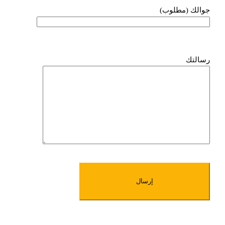
جوالك (مطلوب)
رسالتك