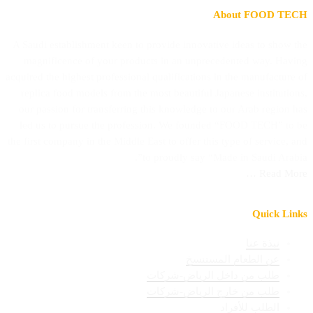
About FOOD TECH
A Saudi establishment keen to provide innovative ideas to show the
magnificence of your products in an unprecedented way. Having
acquired the highest professional qualifications in the manufacture of
replica food models from the most beautiful Japanese institutions,
our passion for transferring this knowledge to our Arab region has
led us to pursue the profession. We founded “FOOD TECH” to be
the first company in the Middle East to offer this type of service, and
to proudly say “Made in Saudi Arabia”.
Read More …
Quick Links
نبذة عنا
عن الطعام المستنسخ
طلب من داخل الرياض-شركات
طلب من خارج الرياض-شركات
الطلب للأفراد