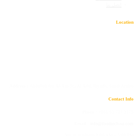
اتصل بنا
Location
Address :
Abdullah ibn Al-Aas St., Al Arid, Riyadh, Saudi Arabia
Contact Info
Phone :
+966 53 727 3175
Email :
info@foodtech-sa.com
We’re available 8:00 AM – 5:00 PM,